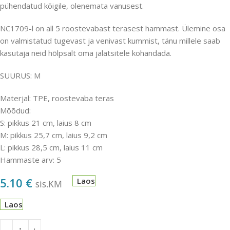
pühendatud kõigile, olenemata vanusest.
NC1709-l on all 5 roostevabast terasest hammast. Ülemine osa
on valmistatud tugevast ja venivast kummist, tänu millele saab
kasutaja neid hõlpsalt oma jalatsitele kohandada.
SUURUS: M
Materjal: TPE, roostevaba teras
Mõõdud:
S: pikkus 21 cm, laius 8 cm
M: pikkus 25,7 cm, laius 9,2 cm
L: pikkus 28,5 cm, laius 11 cm
Hammaste arv: 5
5.10
€
Laos
sis.KM
Laos