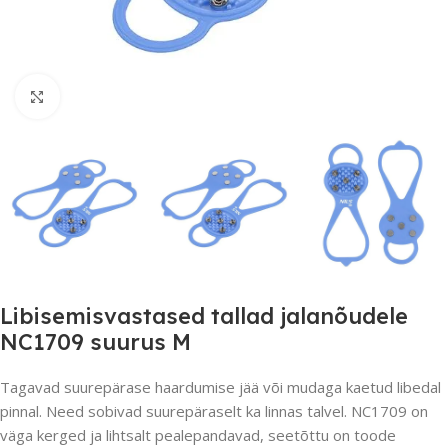
Suurendamiseks klõpsake
Libisemisvastased tallad jalanõudele
NC1709 suurus M
Tagavad suurepärase haardumise jää või mudaga kaetud libedal
pinnal. Need sobivad suurepäraselt ka linnas talvel. NC1709 on
väga kerged ja lihtsalt pealepandavad, seetõttu on toode