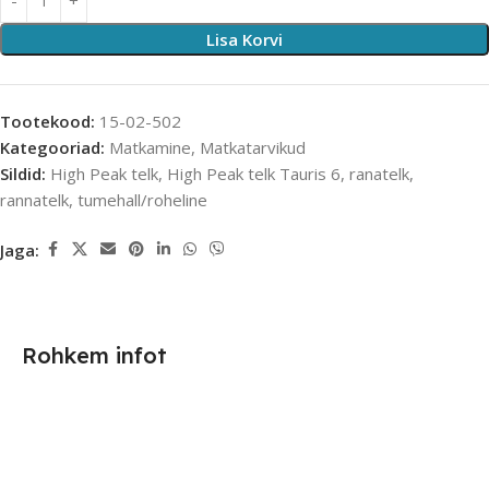
Lisa Korvi
Tootekood:
15-02-502
Kategooriad:
Matkamine
,
Matkatarvikud
Sildid:
High Peak telk
,
High Peak telk Tauris 6
,
ranatelk
,
rannatelk
,
tumehall/roheline
Jaga:
Rohkem infot