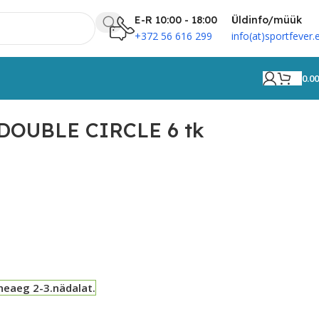
E-R 10:00 - 18:00
Üldinfo/müük
+372 56 616 299
info(at)sportfever.
0.0
 DOUBLE CIRCLE 6 tk
neaeg 2-3.nädalat.