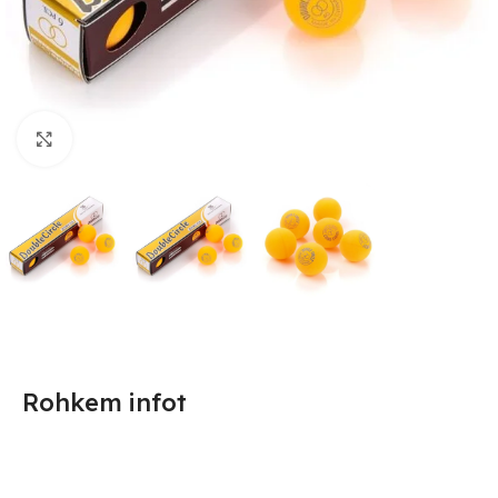
Suurendamiseks klõpsake
Rohkem infot