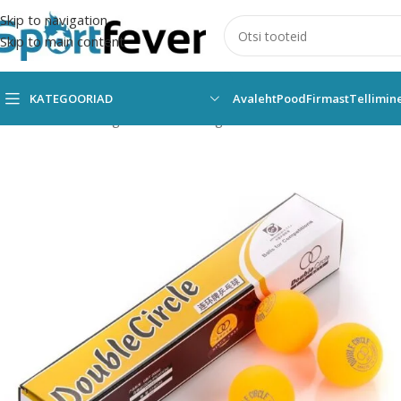
Skip to navigation
Skip to main content
KATEGOORIAD
Avaleht
Pood
Firmast
Tellimin
Esileht
Kõik kategooriad
Pallimängud
Lauatennis
Pallid
Meteor