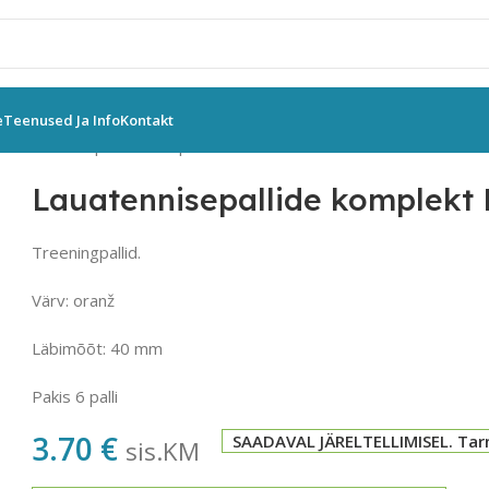
e
Teenused Ja Info
Kontakt
Lauatennisepallide komplekt DOUBLE CIRCLE 6 tk
Lauatennisepallide komplekt
Treeningpallid.
Värv: oranž
Läbimõõt: 40 mm
Pakis 6 palli
3.70
€
SAADAVAL JÄRELTELLIMISEL. Tar
sis.KM