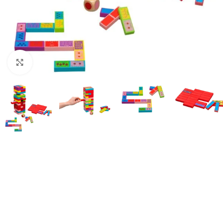
Suurendamiseks klõpsake