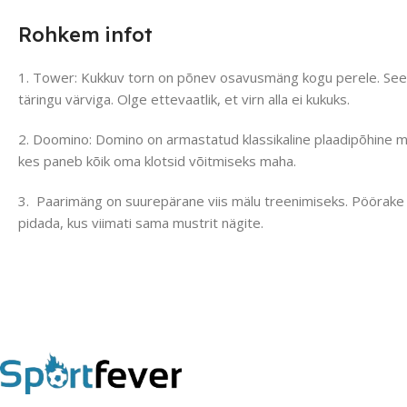
Rohkem infot
1. Tower: Kukkuv torn on põnev osavusmäng kogu perele. See v
täringu värviga. Olge ettevaatlik, et virn alla ei kukuks.
2. Doomino: Domino on armastatud klassikaline plaadipõhine mä
kes paneb kõik oma klotsid võitmiseks maha.
3. Paarimäng on suurepärane viis mälu treenimiseks. Pöörake k
pidada, kus viimati sama mustrit nägite.