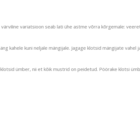
ärviline variatsioon seab lati ühe astme võrra kõrgemale: veeret
ng kahele kuni neljale mängijale. Jagage klotsid mängijate vahel 
lotsid ümber, nii et kõik mustrid on peidetud. Pöörake klotsi üm