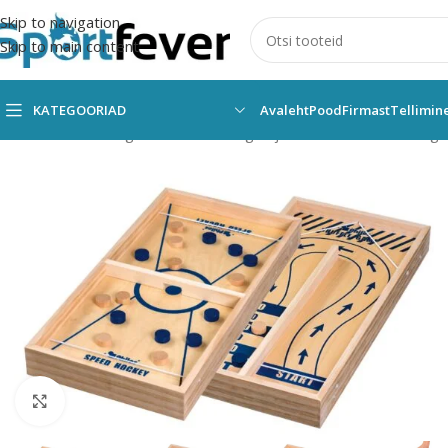
Skip to navigation
Skip to main content
KATEGOORIAD
Avaleht
Pood
Firmast
Tellimin
Esileht
Kõik kategooriad
Lauamängud ja vahendid
Muud mängu
Suurendamiseks klõpsake