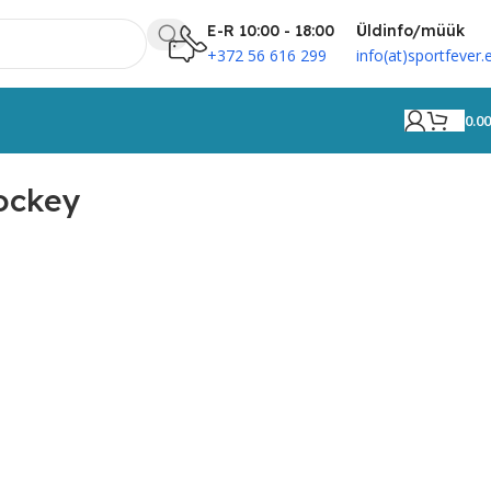
E-R 10:00 - 18:00
Üldinfo/müük
+372 56 616 299
info(at)sportfever.
0.0
ockey