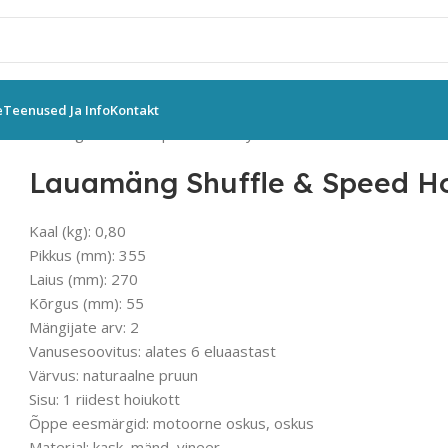
e
Teenused Ja Info
Kontakt
d
Lauamäng Shuffle & Speed Hockey
Lauamäng Shuffle & Speed H
Kaal (kg): 0,80
Pikkus (mm): 355
Laius (mm): 270
Kõrgus (mm): 55
Mängijate arv: 2
Vanusesoovitus: alates 6 eluaastast
Värvus: naturaalne pruun
Sisu: 1 riidest hoiukott
Õppe eesmärgid: motoorne oskus, oskus
Materjal: kask, mänd, vineer