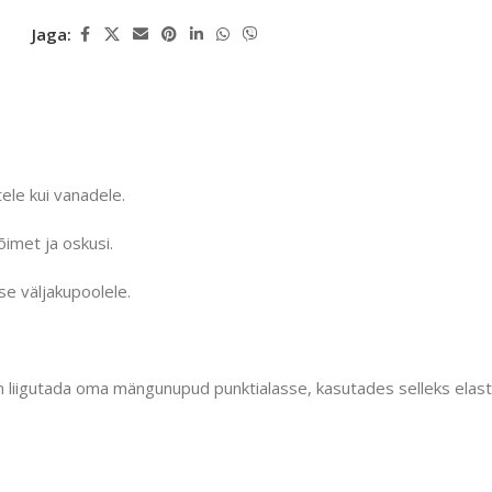
Jaga:
ele kui vanadele.
imet ja oskusi.
e väljakupoolele.
on liigutada oma mängunupud punktialasse, kasutades selleks ela