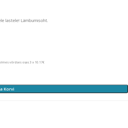
ele lastele! Lämbumisoht.
lmes võrdses osas 3 x 10.17€
sa Korvi