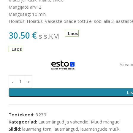
Mängijate arv: 2
Mänguaeg: 10 min.
Hoiatus: Hoiatus! Väikeste osade tõttu ei sobi alla 3-aastast
30.50
€
Laos
sis.KM
Laos
Maksa ko
Li
Tootekood:
3239
Kategooriad:
Lauamängud ja vahendid
,
Muud mängud
Sildid:
lauamäng torn
,
lauamängud
,
lauamängude müük