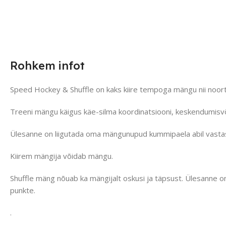
Rohkem infot
Speed Hockey & Shuffle on kaks kiire tempoga mängu nii noort
Treeni mängu käigus käe-silma koordinatsiooni, keskendumisvõ
Ülesanne on liigutada oma mängunupud kummipaela abil vastas
Kiirem mängija võidab mängu.
Shuffle mäng nõuab ka mängijalt oskusi ja täpsust. Ülesanne 
punkte.
.