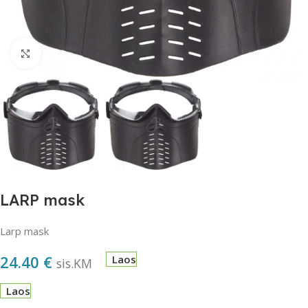
Suurendamiseks klõpsake
LARP mask
Larp mask
24.40
€
Laos
sis.KM
Laos