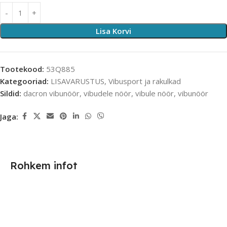
Lisa Korvi
Tootekood:
53Q885
Kategooriad:
LISAVARUSTUS
,
Vibusport ja rakulkad
Sildid:
dacron vibunöör
,
vibudele nöör
,
vibule nöör
,
vibunöör
Jaga:
Rohkem infot