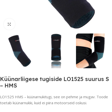
Suurendamiseks klõpsake
Küünarliigese tugiside LO1525 suurus S
– HMS
LO1525 HMS – küünarnukitugi, see on pehme ja mugav. Toode
toetab küünarnukki, kuid ei piira motoorseid oskusi.