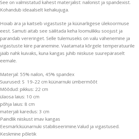
See on valmistatud kahest materjalist: nailonist ja spandexist.
Kohandub ideaalselt kehakujuga.
Hoiab ära ja kaitseb vigastuste ja küünarliigese ülekoormuse
eest. Samuti aitab see säilitada keha loomulikku soojust ja
parandab vereringet. Selle tulemuseks on valu vähenemine ja
vigastuste kiire paranemine. Vaatamata kõrgele temperatuurile
jääb nahk kuivaks, kuna kangas juhib niiskuse suurepäraselt
eemale.
Materjal: 55% nailon, 45% spandex
Suurused: S 19-22 cm küünarnuki ümbermõõt
Mõõdud: pikkus: 22 cm
ülaosa laius: 10 cm
põhja laius: 8 cm
materjali karedus: 3 cm
Paindlik niiskust imav kangas
Eesmärk:küünarnuki stabiliseerimine.Valud ja vigastused.
Keskmine põletik