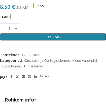
8.50
€
Laos
sis.KM
Laos
Lisa Korvi
Tootekood:
17-24-064
Kategooriad:
Käe, selja ja õla tugisidemed
,
Muud vahendid
,
Tugisidemed
,
Tugisidemed
Jaga:
Rohkem infot