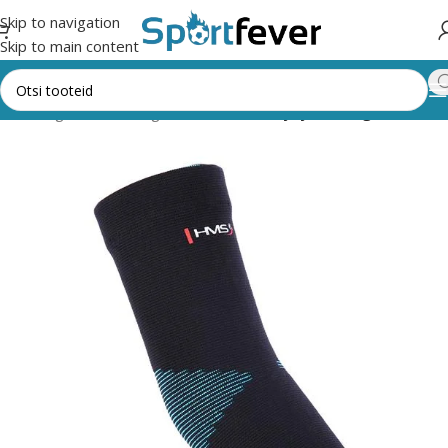
Skip to navigation
Skip to main content
ndid
Tugisidemed
Tugisidemed
Käe, selja ja õla tugisidemed