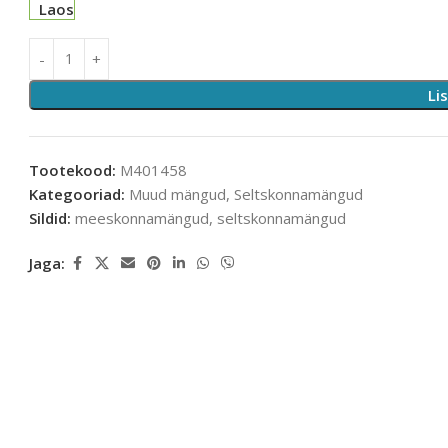
Laos
Li
Tootekood:
M401458
Kategooriad:
Muud mängud
,
Seltskonnamängud
Sildid:
meeskonnamängud
,
seltskonnamängud
Jaga: