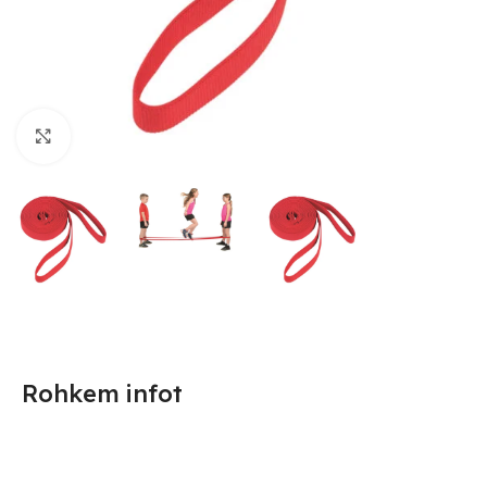
Suurendamiseks klõpsake
Rohkem infot