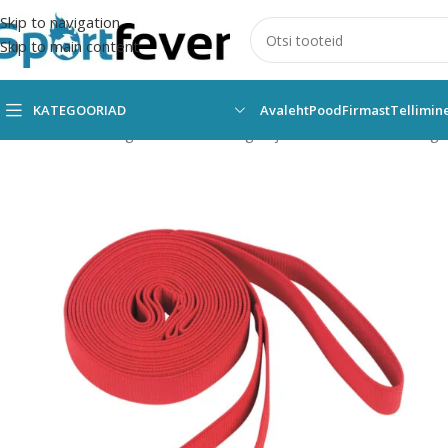
Skip to navigation
Skip to main content
KATEGOORIAD
Avaleht
Pood
Firmast
Tellimin
Esileht
Kõik kategooriad
Lauamängud ja vahendid
Muud mängu