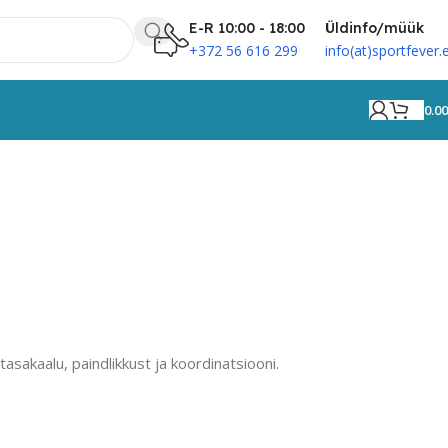
E-R 10:00 - 18:00
Üldinfo/müük
+372 56 616 299
info(at)sportfever.
0.0
asakaalu, paindlikkust ja koordinatsiooni.