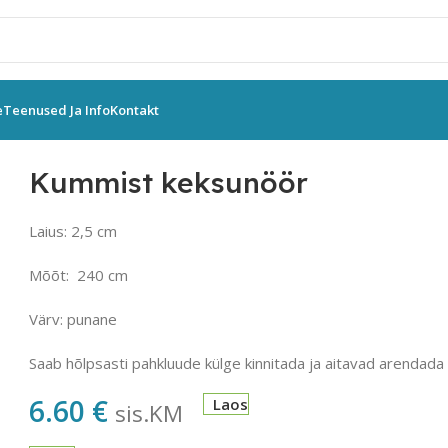
e
Teenused Ja Info
Kontakt
d
Kummist keksunöör
Kummist keksunöör
Laius: 2,5 cm
Mõõt: 240 cm
Värv: punane
Saab hõlpsasti pahkluude külge kinnitada ja aitavad arendada t
6.60
€
Laos
sis.KM