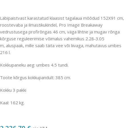
Läbipaistvast karastatud klaasist tagalaua mõõdud 152X91 cm,
roostevaba ja ilmastikukindel, Pro Image Breakaway
vedrustusega profirõngas 46 cm, väga lihtne ja mugav rõnga
kõrguse reguleerimise võimalus vahemikus 2.28-3.05
m, aluspaak, mille saab täita vee või liivaga, mahutavus umbes
216 l.
Kokkupaneku aeg: umbes 4.5 tundi.
Toote kõrgus kokkupandult: 385 cm.
Kokku 3 pakki
Kaal: 162 kg.