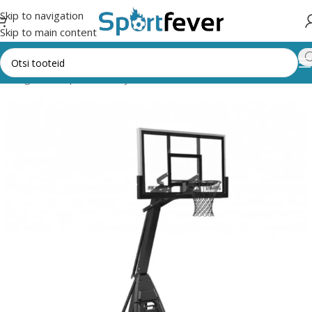
Skip to navigation
Skip to main content
llimängud
Korvpall
Välisväljak
Teisaldatavad konstruktsioonid