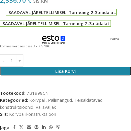
2,336.70
€
sis.KM
SAADAVAL JÄRELTELLIMISEL. Tarneaeg 2-3.nädalat.
SAADAVAL JÄRELTELLIMISEL. Tarneaeg 2-3.nädalat.
Maksa
kolmes võrdses osas 3 x 778.90€
Lisa Korvi
Tootekood:
7B1998CN
Kategooriad:
Korvpall
,
Pallimängud
,
Teisaldatavad
konstruktsioonid
,
Välisväljak
Silt:
Korvpallikonstruktsioon
Jaga: