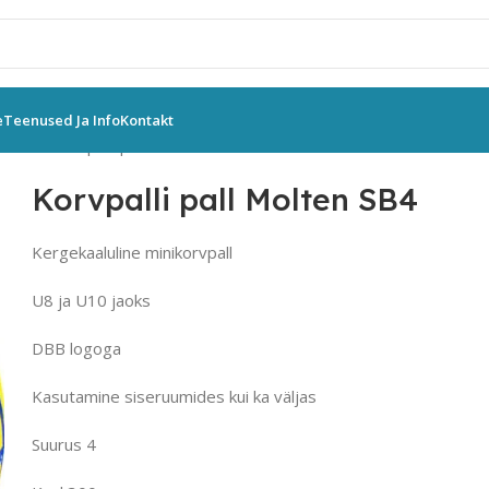
e
Teenused Ja Info
Kontakt
urus 4
Korvpalli pall Molten SB4
Korvpalli pall Molten SB4
Kergekaaluline minikorvpall
U8 ja U10 jaoks
DBB logoga
Kasutamine siseruumides kui ka väljas
Suurus 4