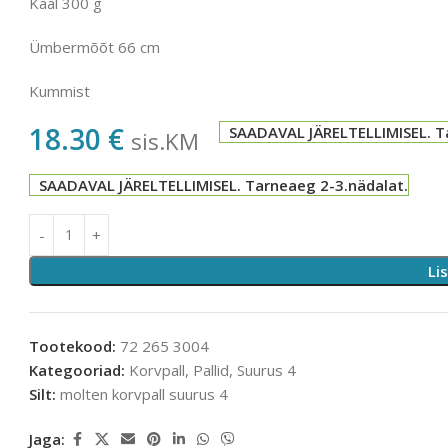
Kaal 300 g
Ümbermõõt 66 cm
Kummist
18.30
€
SAADAVAL JÄRELTELLIMISEL. T
sis.KM
SAADAVAL JÄRELTELLIMISEL. Tarneaeg 2-3.nädalat.
Li
Tootekood:
72 265 3004
Kategooriad:
Korvpall
,
Pallid
,
Suurus 4
Silt:
molten korvpall suurus 4
Jaga: