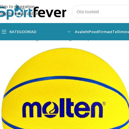
Skip to navigation
Skip to main content
KATEGOORIAD
Avaleht
Pood
Firmast
Tellimin
Esileht
Kõik kategooriad
Pallimängud
Korvpall
Pallid
Molten
Su