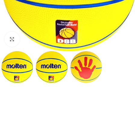
Suurendamiseks klõpsake