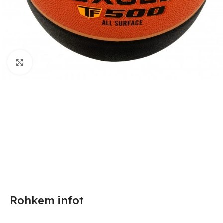
Suurendamiseks klõpsake
Rohkem infot