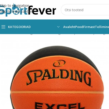
Skip to navigation
Skip to main content
KATEGOORIAD
Avaleht
Pood
Firmast
Tellimin
Esileht
Kõik kategooriad
Pallimängud
Korvpall
Pallid
Spalding
K