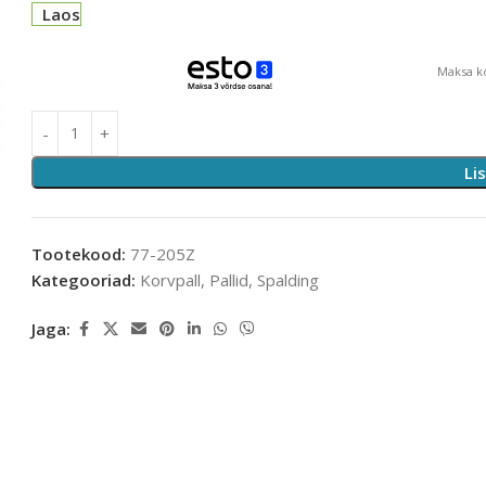
Laos
Maksa ko
Li
Tootekood:
77-205Z
Kategooriad:
Korvpall
,
Pallid
,
Spalding
Jaga: