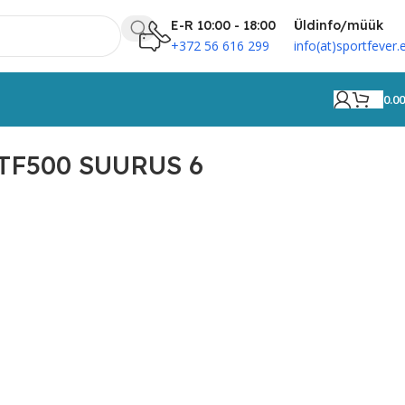
E-R 10:00 - 18:00
Üldinfo/müük
+372 56 616 299
info(at)sportfever.
0.0
TF500 SUURUS 6