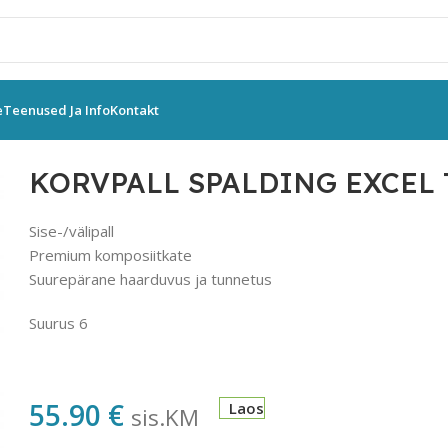
e
Teenused Ja Info
Kontakt
ORVPALL SPALDING EXCEL TF500 SUURUS 6
KORVPALL SPALDING EXCEL 
Sise-/välipall
Premium komposiitkate
Suurepärane haarduvus ja tunnetus
Suurus 6
55.90
€
Laos
sis.KM