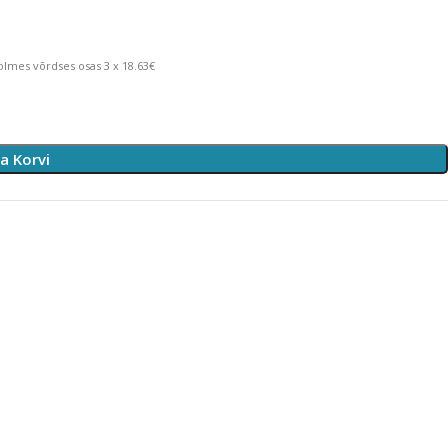
lmes võrdses osas 3 x 18.63€
sa Korvi