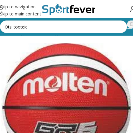
Skip to navigation
Skip to main content
t
Kõik kategooriad
Pallimängud
Korvpall
Pallid
Molten
Suurus 6