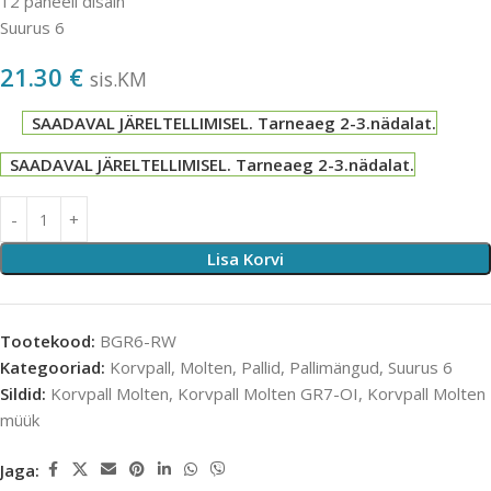
12 paneeli disain
Suurus 6
21.30
€
sis.KM
SAADAVAL JÄRELTELLIMISEL. Tarneaeg 2-3.nädalat.
SAADAVAL JÄRELTELLIMISEL. Tarneaeg 2-3.nädalat.
Lisa Korvi
Tootekood:
BGR6-RW
Kategooriad:
Korvpall
,
Molten
,
Pallid
,
Pallimängud
,
Suurus 6
Sildid:
Korvpall Molten
,
Korvpall Molten GR7-OI
,
Korvpall Molten
müük
Jaga: