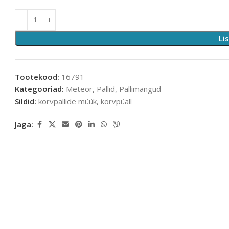
Li
Tootekood:
16791
Kategooriad:
Meteor
,
Pallid
,
Pallimängud
Sildid:
korvpallide müük
,
korvpüall
Jaga: