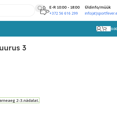
E-R 10:00 - 18:00
Üldinfo/müük
+372 56 616 299
info(at)sportfever.
0.0
uurus 3
arneaeg 2-3.nädalat.