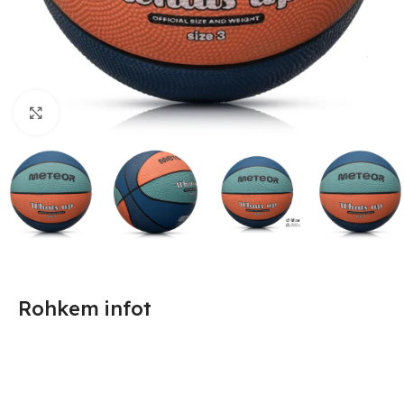
Suurendamiseks klõpsake
Rohkem infot