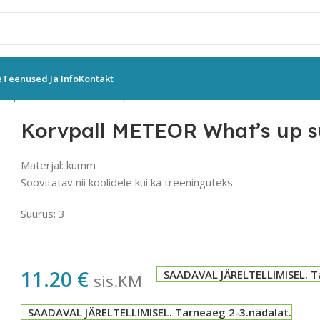
e
Teenused Ja Info
Kontakt
orvpall METEOR What’s up suurus 3
Korvpall METEOR What’s up s
Materjal: kumm
Soovitatav nii koolidele kui ka treeninguteks
Suurus: 3
11.20
€
SAADAVAL JÄRELTELLIMISEL. T
sis.KM
SAADAVAL JÄRELTELLIMISEL. Tarneaeg 2-3.nädalat.