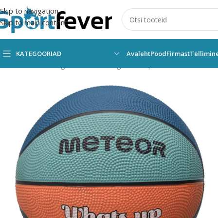
Skip to navigation
Skip to main content
KATEGOORIAD
Avaleht
Pood
Firmast
Tellimin
Esileht
Kõik kategooriad
Pallimängud
Korvpall
Pallid
Meteor
K