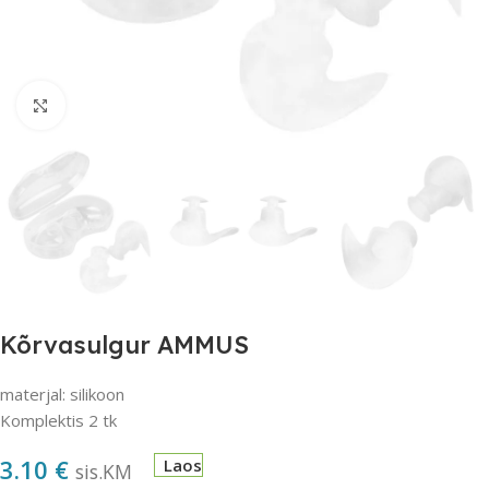
Suurendamiseks klõpsake
Kõrvasulgur AMMUS
materjal: silikoon
Komplektis 2 tk
3.10
€
Laos
sis.KM