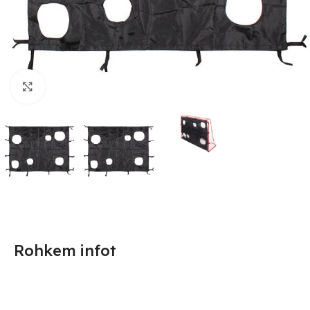
Suurendamiseks klõpsake
Rohkem infot