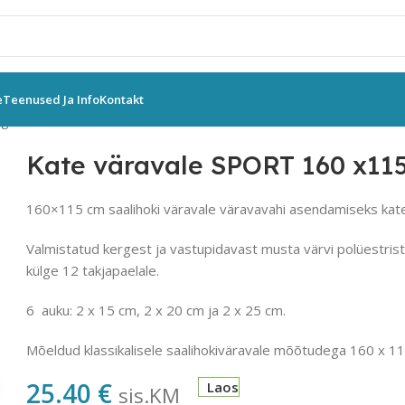
e
Teenused Ja Info
Kontakt
ngvahendid
Kate väravale SPORT 160 x115 cm
Kate väravale SPORT 160 x11
160×115 cm saalihoki väravale väravavahi asendamiseks kat
Valmistatud kergest ja vastupidavast musta värvi polüestri
külge 12 takjapaelale.
6 auku: 2 x 15 cm, 2 x 20 cm ja 2 x 25 cm.
Mõeldud klassikalisele saalihokiväravale mõõtudega 160 x 1
25.40
€
Laos
sis.KM