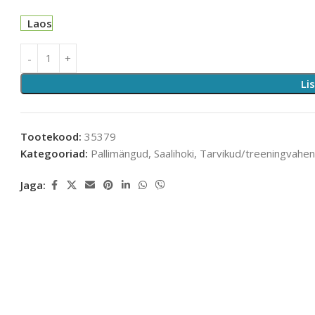
Laos
Li
Tootekood:
35379
Kategooriad:
Pallimängud
,
Saalihoki
,
Tarvikud/treeningvahen
Jaga: