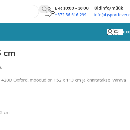
E-R 10:00 - 18:00
Üldinfo/müük
+372 56 616 299
info(at)sportfever.
0.0
5 cm
e.
st 420D Oxford, mõõdud on 152 x 113 cm ja kinnitatakse värava
15 cm