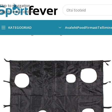
Skip to navigation
Skip to main content
KATEGOORIAD
Avaleht
Pood
Firmast
Tellimin
Esileht
Kõik kategooriad
Pallimängud
Saalihoki
Tarvikud/treeni