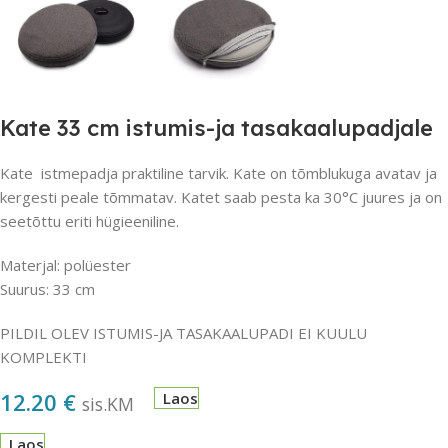
Kate 33 cm istumis-ja tasakaalupadjale
Kate istmepadja praktiline tarvik. Kate on tõmblukuga avatav ja
kergesti peale tõmmatav. Katet saab pesta ka 30°C juures ja on
seetõttu eriti hügieeniline.
Materjal: polüester
Suurus: 33 cm
PILDIL OLEV ISTUMIS-JA TASAKAALUPADI EI KUULU
KOMPLEKTI
12.20
€
Laos
sis.KM
Laos