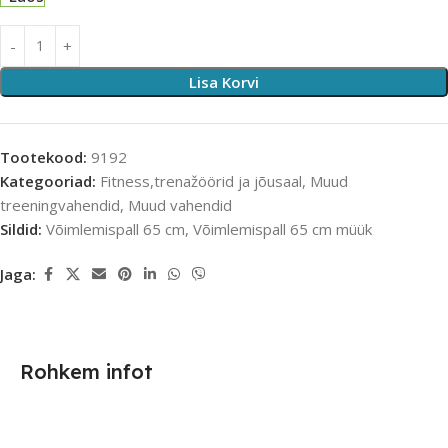
Lisa Korvi
Tootekood:
9192
Kategooriad:
Fitness,trenažöörid ja jõusaal
,
Muud
treeningvahendid
,
Muud vahendid
Sildid:
Võimlemispall 65 cm
,
Võimlemispall 65 cm müük
Jaga:
Rohkem infot