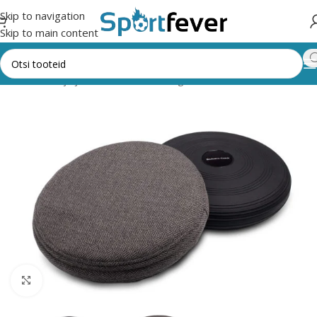
Skip to navigation
Skip to main content
,trenažöörid ja jõusaal
Muud treeningvahendid
Muud vahendid
Suurendamiseks klõpsake