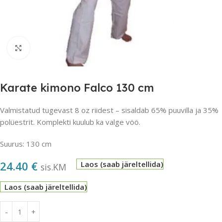
Suurendamiseks klõpsake
Karate kimono Falco 130 cm
Valmistatud tugevast 8 oz riidest – sisaldab 65% puuvilla ja 35%
polüestrit. Komplekti kuulub ka valge vöö.
Suurus: 130 cm
24.40
€
Laos (saab järeltellida)
sis.KM
Laos (saab järeltellida)