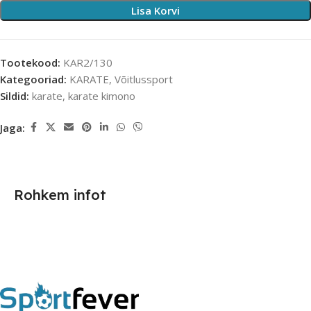
Lisa Korvi
Tootekood:
KAR2/130
Kategooriad:
KARATE
,
Võitlussport
Sildid:
karate
,
karate kimono
Jaga:
Rohkem infot