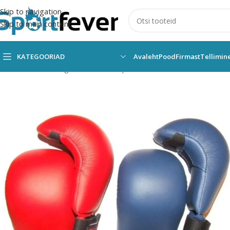
Skip to navigation
Skip to main content
KATEGOORIAD
Avaleht
Pood
Firmast
Tellimin
Esileht
Kõik kategooriad
Võitlussport
KARATE
Karate käekaits