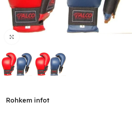
Suurendamiseks klõpsake
Rohkem infot