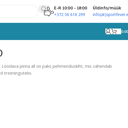
E-R 10:00 - 18:00
Üldinfo/müük
+372 56 616 299
info(at)sportfever.
0.0
)
 Löödava pinna all on paks pehmenduskiht, mis vähendab
ad treeninguteks.