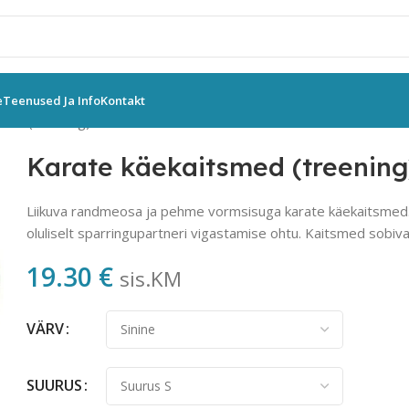
e
Teenused Ja Info
Kontakt
med (treening)
Karate käekaitsmed (treening
Liikuva randmeosa ja pehme vormsisuga karate käekaitsmed.
oluliselt sparringupartneri vigastamise ohtu. Kaitsmed sobiv
19.30
€
sis.KM
VÄRV
SUURUS