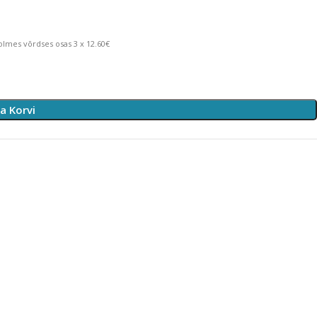
lmes võrdses osas 3 x 12.60€
sa Korvi