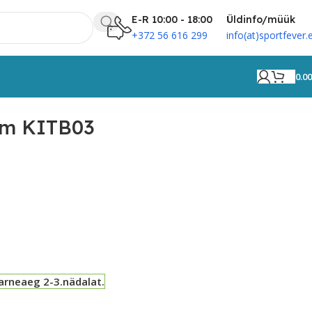
E-R 10:00 - 18:00
Üldinfo/müük
+372 56 616 299
info(at)sportfever.
0.0
orm KITB03
arneaeg 2-3.nädalat.