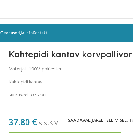
e
Teenused Ja Info
Kontakt
 püksid
Kahtepidi kantav korvpallivorm KITB03
Kahtepidi kantav korvpalliv
Materjal : 100% polüester
Kahtepidi kantav
Suurused: 3XS-3XL
37.80
€
SAADAVAL JÄRELTELLIMISEL. T
sis.KM