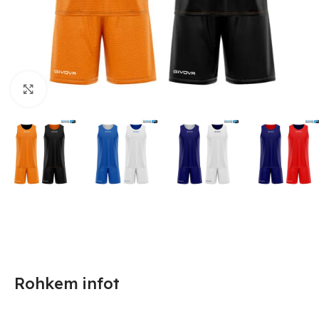
Suurendamiseks klõpsake
Rohkem infot