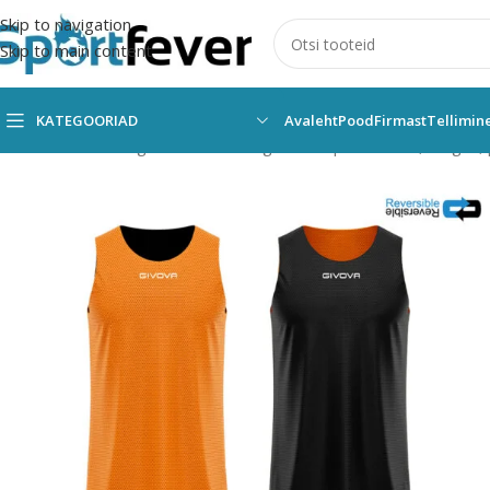
Skip to navigation
Skip to main content
KATEGOORIAD
Avaleht
Pood
Firmast
Tellimin
Esileht
Kõik kategooriad
Pallimängud
Korvpall
Vormid, särgid ,