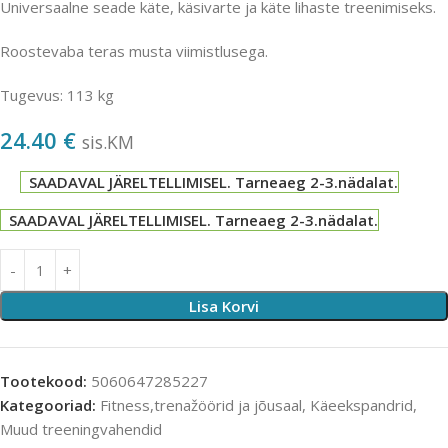
Universaalne seade käte, käsivarte ja käte lihaste treenimiseks.
Roostevaba teras musta viimistlusega.
Tugevus: 113 kg
24.40
€
sis.KM
SAADAVAL JÄRELTELLIMISEL. Tarneaeg 2-3.nädalat.
SAADAVAL JÄRELTELLIMISEL. Tarneaeg 2-3.nädalat.
Lisa Korvi
Tootekood:
5060647285227
Kategooriad:
Fitness,trenažöörid ja jõusaal
,
Käeekspandrid
,
Muud treeningvahendid