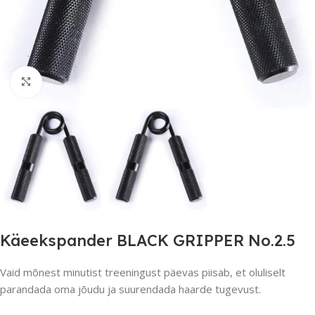
Suurendamiseks klõpsake
Käeekspander BLACK GRIPPER No.2.5
Vaid mõnest minutist treeningust päevas piisab, et oluliselt
parandada oma jõudu ja suurendada haarde tugevust.