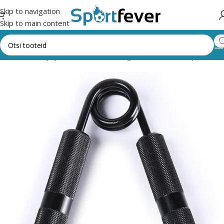
Skip to navigation
Skip to main content
s,trenažöörid ja jõusaal
Muud treeningvahendid
Käeekspandrid