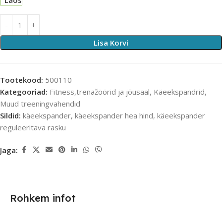
Laos
Lisa Korvi
Tootekood:
500110
Kategooriad:
Fitness,trenažöörid ja jõusaal
,
Käeekspandrid
,
Muud treeningvahendid
Sildid:
käeekspander
,
käeekspander hea hind
,
käeekspander
reguleeritava rasku
Jaga:
Rohkem infot