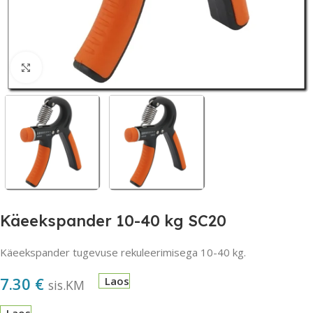
Suurendamiseks klõpsake
Käeekspander 10-40 kg SC20
Käeekspander tugevuse rekuleerimisega 10-40 kg.
7.30
€
Laos
sis.KM