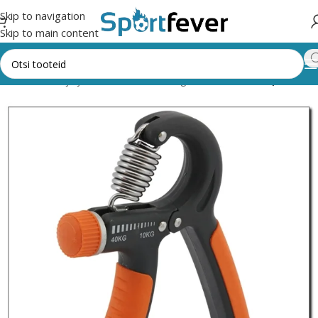
Skip to navigation
Skip to main content
s,trenažöörid ja jõusaal
Muud treeningvahendid
Käeekspandrid