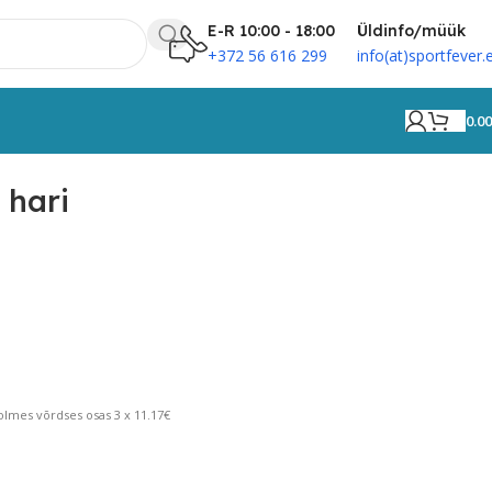
E-R 10:00 - 18:00
Üldinfo/müük
+372 56 616 299
info(at)sportfever.
0.0
 hari
lmes võrdses osas 3 x 11.17€