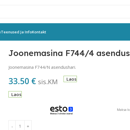
e
Teenused Ja Info
Kontakt
oonemasina F744/4 asendus hari
Joonemasina F744/4 asendus
Joonemasina F744/N asendushari.
33.50
€
Laos
sis.KM
Laos
Maksa ko