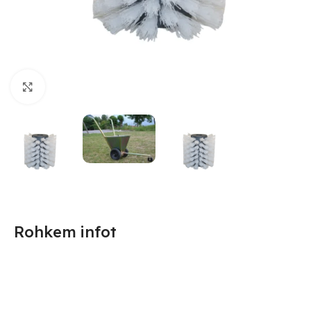
Suurendamiseks klõpsake
Rohkem infot