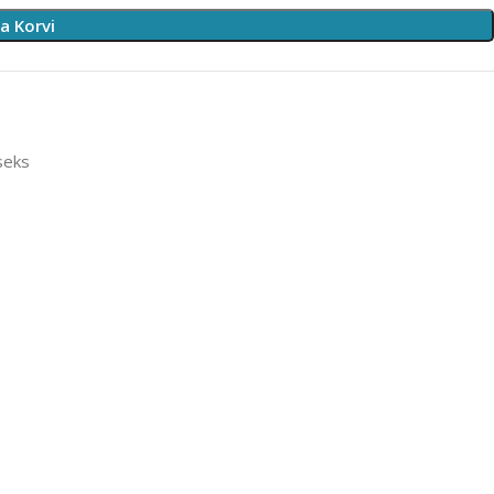
sa Korvi
seks