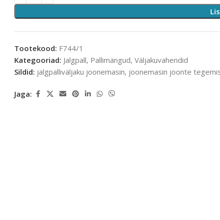
Li
Tootekood:
F744/1
Kategooriad:
Jalgpall
,
Pallimängud
,
Väljakuvahendid
Sildid:
jalgpalliväljaku joonemasin
,
joonemasin joonte tegemi
Jaga: