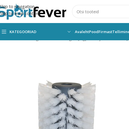
Skip to navigation
Skip to main content
KATEGOORIAD
Avaleht
Pood
Firmast
Tellimin
Esileht
Kõik kategooriad
Pallimängud
Jalgpall
Väljakuvahendid
J