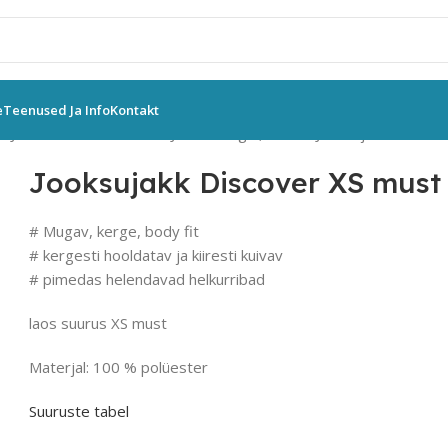
e
Teenused Ja Info
Kontakt
d
Jooksuriided meestele
Jooksusärgid, vestid
Jooksujakk Discove
Jooksujakk Discover XS must
#
Mugav
,
kerge
,
body fit
#
kergesti hooldatav
ja
kiiresti kuivav
#
pimedas helendavad helkurribad
laos suurus XS must
Materjal: 100 % polüester
Suuruste tabel