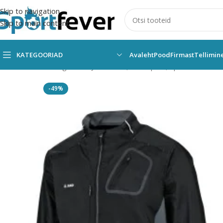
Skip to navigation
Skip to main content
KATEGOORIAD
Avaleht
Pood
Firmast
Tellimin
Esileht
Kõik kategooriad
Jooksmine, multisport, spordikaamera
-49%