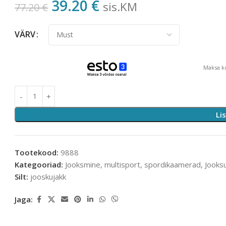
39.20
€
sis.KM
77.20
€
VÄRV
Maksa ko
Li
Tootekood:
9888
Kategooriad:
Jooksmine, multisport, spordikaamerad
,
Jooks
Silt:
jooskujakk
Jaga: