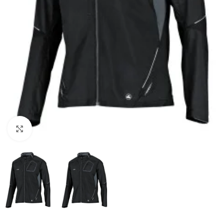
Suurendamiseks klõpsake