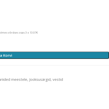
lmes võrdses osas 3 x 13.07€
sa Korvi
uriided meestele
,
Jooksusärgid, vestid