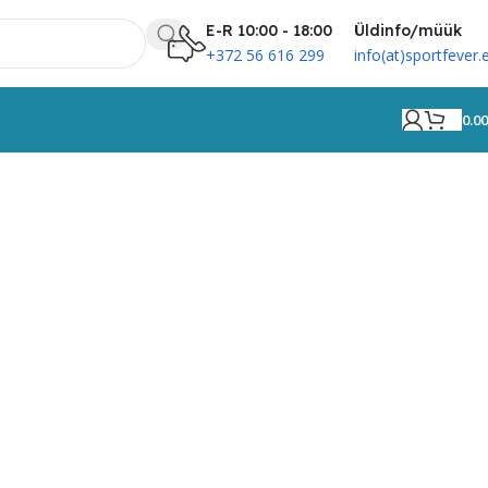
E-R 10:00 - 18:00
Üldinfo/müük
+372 56 616 299
info(at)sportfever.
0.0
r XS must