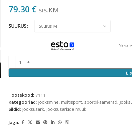
79.30
€
sis.KM
SUURUS
Maksa ko
Li
Tootekood:
7111
Kategooriad:
Jooksmine, multisport, spordikaamerad
,
Jooks
Sildid:
jooksusärk
,
jooksusärkide müük
Jaga: