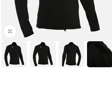
Suurendamiseks klõpsake