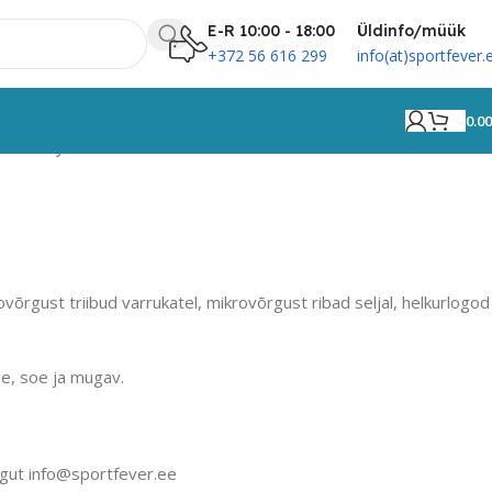
E-R 10:00 - 18:00
Üldinfo/müük
+372 56 616 299
info(at)sportfever.
0.0
n Harvey
võrgust triibud varrukatel, mikrovõrgust ribad seljal, helkurlogod
e, soe ja mugav.
gut info@sportfever.ee