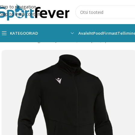
Skip to navigation
Skip to main content
KATEGOORIAD
Avaleht
Pood
Firmast
Tellimin
Esileht
Kõik kategooriad
Jooksmine, multisport, spordikaamera