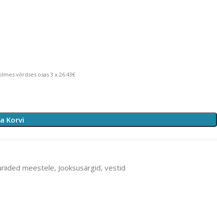
lmes võrdses osas 3 x 26.43€
sa Korvi
uriided meestele
,
Jooksusärgid, vestid