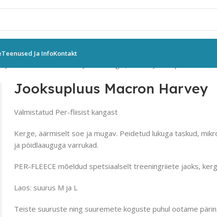
e
Teenused Ja Info
Kontakt
d
Jooksuriided meestele
Jooksusärgid, vestid
Jooksupluus Macro
Jooksupluus Macron Harvey
Valmistatud Per-fliisist kangast
Kerge, äärmiselt soe ja mugav. Peidetud lukuga taskud, mikro
ja pöidlaauguga varrukad.
PER-FLEECE mõeldud spetsiaalselt treeningriiete jaoks, kerg
Laos: suurus M ja L
Teiste suuruste ning suuremete koguste puhul ootame pärin