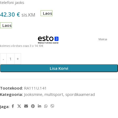
telefoni jaoks
42.30
€
Laos
sis.KM
Laos
Maksa
kolmes võrdses osas 3 x 14.10€
Lisa Korvi
Tootekood:
RA111U.141
Kategooria:
Jooksmine, multisport, spordikaamerad
Jaga: