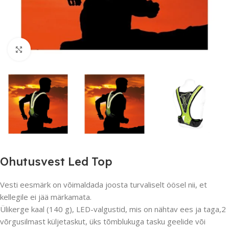
Suurendamiseks klõpsake
Ohutusvest Led Top
Vesti eesmärk on võimaldada joosta turvaliselt öösel nii, et
kellegile ei jää märkamata.
Ülikerge kaal (140 g), LED-valgustid, mis on nähtav ees ja taga,2
võrgusilmast küljetaskut, üks tõmblukuga tasku geelide või