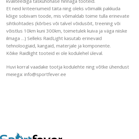
kvaliteediga taskuhohase hinnaga tooteid.
Et neid kriteeriumeid täita ning oleks võimalik pakkuda
kõige sobivam toode, mis võimaldab toime tulla erinevate
sihtkohtades (kõrbes või talvel võidusõit, treening või
võistlus 10km kuni 300km, toimetulek kuiva ja väga niiske
ilmaga …) Selleks RaidLight kasutab erinevaid
tehnoloogiaid, kangaid, materjale ja komponente.
Kõike Raidlight tooteid ei ole kodulehel üleval.
Huvi korral vaadake tootja kodulehte ning võtke ühendust
meiega: info@sportfever.ee