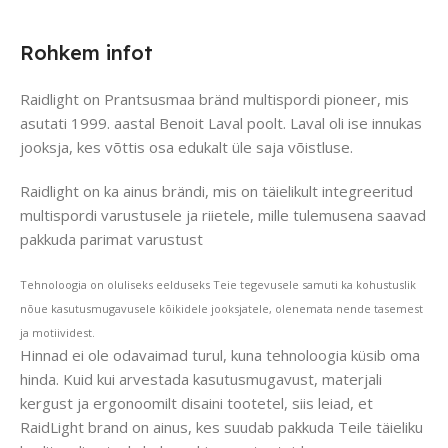
Rohkem infot
Raidlight on Prantsusmaa bränd multispordi pioneer, mis
asutati 1999. aastal Benoit Laval poolt. Laval oli ise innukas
jooksja, kes võttis osa edukalt üle saja võistluse.
Raidlight on ka ainus brändi, mis on täielikult integreeritud
multispordi varustusele ja riietele, mille tulemusena saavad
pakkuda parimat varustust
Tehnoloogia on oluliseks eelduseks Teie tegevusele samuti ka kohustuslik
nõue kasutusmugavusele kõikidele jooksjatele, olenemata nende tasemest
ja motiividest.
Hinnad ei ole odavaimad turul, kuna tehnoloogia küsib oma
hinda. Kuid kui arvestada kasutusmugavust, materjali
kergust ja ergonoomilt disaini tootetel, siis leiad, et
RaidLight brand on ainus, kes suudab pakkuda Teile täieliku