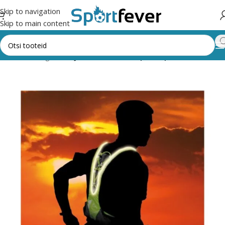
Skip to navigation
Skip to main content
leht
Kõik kategooriad
Jooksmine, multisport, spordikaamerad