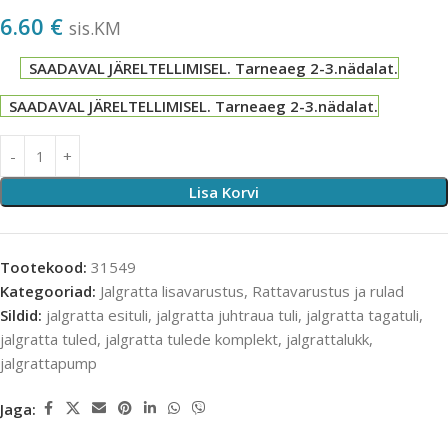
6.60
€
sis.KM
SAADAVAL JÄRELTELLIMISEL. Tarneaeg 2-3.nädalat.
SAADAVAL JÄRELTELLIMISEL. Tarneaeg 2-3.nädalat.
Lisa Korvi
Tootekood:
31549
Kategooriad:
Jalgratta lisavarustus
,
Rattavarustus ja rulad
Sildid:
jalgratta esituli
,
jalgratta juhtraua tuli
,
jalgratta tagatuli
,
jalgratta tuled
,
jalgratta tulede komplekt
,
jalgrattalukk
,
jalgrattapump
Jaga: