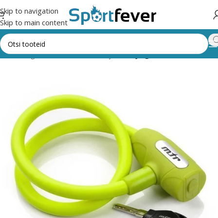
Skip to navigation
Skip to main content
Kõik kategooriad
Rattavarustus ja rulad
Jalgratta lisavarustus