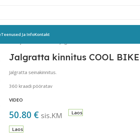
e
Teenused Ja Info
Kontakt
d
Stendid ja seinakinnitused
Jalgratta kinnitus COOL BIKE
Jalgratta kinnitus COOL BIKE
Jalgratta seinakinnitus.
360 kraadi pööratav
VIDEO
50.80
€
Laos
sis.KM
Laos