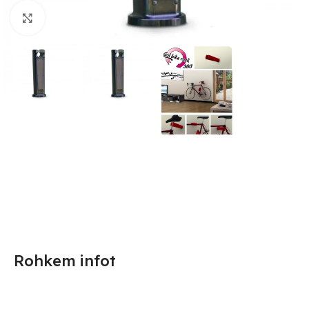
Suurendamiseks klõpsake
Rohkem infot