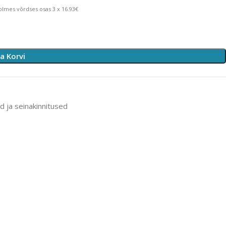
lmes võrdses osas 3 x 16.93€
sa Korvi
d ja seinakinnitused