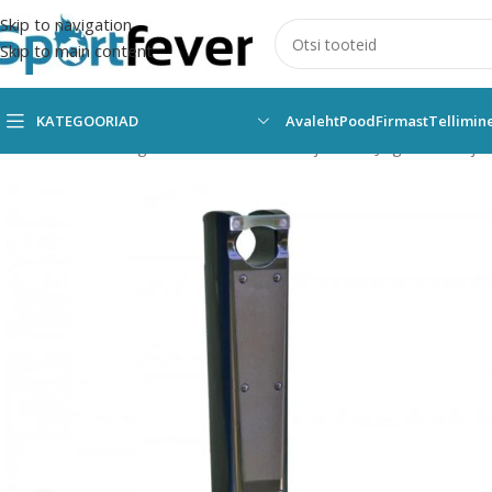
Skip to navigation
Skip to main content
KATEGOORIAD
Avaleht
Pood
Firmast
Tellimin
Esileht
Kõik kategooriad
Rattavarustus ja rulad
Jalgrattahoidja