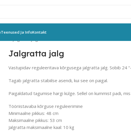
e
Teenused Ja Info
Kontakt
rustus
Jalgratta jalg
Jalgratta jalg
Vastupidav reguleeritava kõrgusega jalgratta jalg. Sobib 24 “-
Tagab jalgratta stabiilse asendi, kui see on paigal.
Paigaldatud tagumise hargi külge. Sellel on kummist padi, mi
Tööriistavaba kõrguse reguleerimine
Minimaalne pikkus: 48 cm
Maksimaalne pikkus: 53 cm
Jalgratta maksimaalne kaal: 10 kg