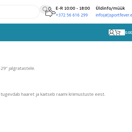
E-R 10:00 - 18:00
Üldinfo/müük
+372 56 616 299
info(at)sportfever.
0.0
29” jalgratastele.
s tugevdab haaret ja kaitseb raami kriimustuste eest.