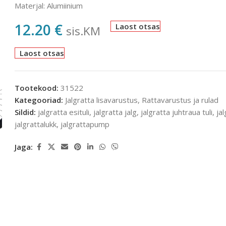
Materjal: Alumiinium
12.20
€
Laost otsas
sis.KM
Laost otsas
Tootekood:
31522
Kategooriad:
Jalgratta lisavarustus
,
Rattavarustus ja rulad
Sildid:
jalgratta esituli
,
jalgratta jalg
,
jalgratta juhtraua tuli
,
ja
jalgrattalukk
,
jalgrattapump
Jaga: