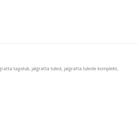
lgratta tagatuli
,
jalgratta tuled
,
jalgratta tulede komplekt
,