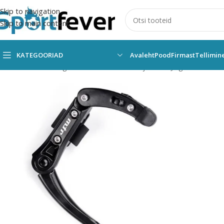
Skip to navigation
Skip to main content
KATEGOORIAD
Avaleht
Pood
Firmast
Tellimin
Esileht
Kõik kategooriad
Rattavarustus ja rulad
Jalgratta lisava