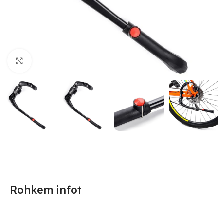
Suurendamiseks klõpsake
Rohkem infot