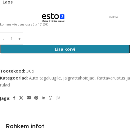
Laos
Maksa
kolmes võrdses osas 3 x 17.60€
Lisa Korvi
Tootekood:
305
Kategooriad:
Auto tagaluugile
,
Jalgrattahoidjad
,
Rattavarustus ja
rulad
Jaga:
Rohkem infot