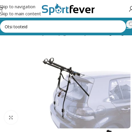
Skip to navigation
Skip to main content
oriad
Rattavarustus ja rulad
Jalgrattahoidjad
Auto tagaluugile
Suurendamiseks klõpsake