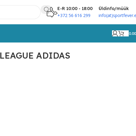
E-R 10:00 - 18:00
Üldinfo/müük
+372 56 616 299
info(at)sportfever.
0.0
G LEAGUE ADIDAS