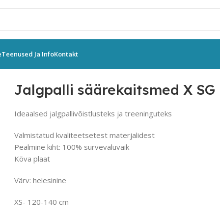
e
Teenused Ja Info
Kontakt
lli säärekaitsmed X SG LEAGUE ADIDAS
Jalgpalli säärekaitsmed X S
Ideaalsed jalgpallivõistlusteks ja treeninguteks
Valmistatud kvaliteetsetest materjalidest
Pealmine kiht: 100% survevaluvaik
Kõva plaat
Värv: helesinine
XS- 120-140 cm