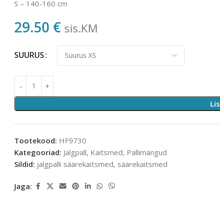
S – 140-160 cm
29.50
€
sis.KM
SUURUS
Li
Tootekood:
HF9730
Kategooriad:
Jalgpall
,
Kaitsmed
,
Pallimängud
Sildid:
jalgpalli säärekaitsmed
,
säärekaitsmed
Jaga: