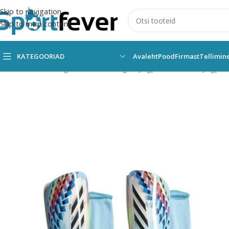
Skip to navigation
Skip to main content
KATEGOORIAD
Avaleht
Pood
Firmast
Tellimin
Esileht
Kõik kategooriad
Pallimängud
Jalgpall
Kaitsmed
Jalgpa