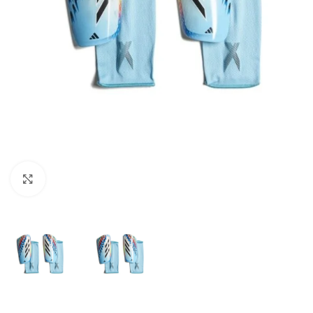
Suurendamiseks klõpsake