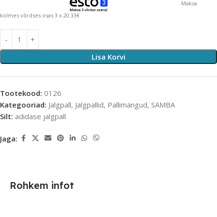
Maksa
kolmes võrdses osas 3 x 20.33€
Lisa Korvi
Tootekood:
0126
Kategooriad:
Jalgpall
,
Jalgpallid
,
Pallimängud
,
SAMBA
Silt:
adidase jalgpall
Jaga:
Rohkem infot