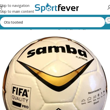
Skip to navigation
Skip to main content
Esileht
Kõik kategooriad
Pallimängud
Jalgpall
Jalgpallid
SAMBA