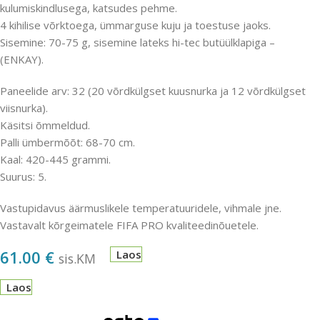
kulumiskindlusega, katsudes pehme.
4 kihilise võrktoega, ümmarguse kuju ja toestuse jaoks.
Sisemine: 70-75 g, sisemine lateks hi-tec butüülklapiga –
(ENKAY).
Paneelide arv: 32 (20 võrdkülgset kuusnurka ja 12 võrdkülgset
viisnurka).
Käsitsi õmmeldud.
Palli ümbermõõt: 68-70 cm.
Kaal: 420-445 grammi.
Suurus: 5.
Vastupidavus äärmuslikele temperatuuridele, vihmale jne.
Vastavalt kõrgeimatele FIFA PRO kvaliteedinõuetele.
61.00
€
Laos
sis.KM
Laos