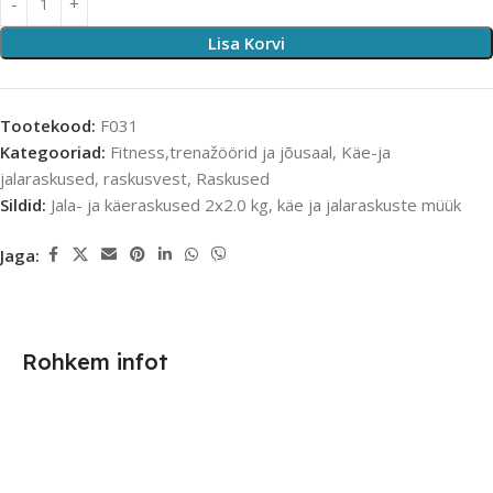
Lisa Korvi
Tootekood:
F031
Kategooriad:
Fitness,trenažöörid ja jõusaal
,
Käe-ja
jalaraskused, raskusvest
,
Raskused
Sildid:
Jala- ja käeraskused 2x2.0 kg
,
käe ja jalaraskuste müük
Jaga:
Rohkem infot