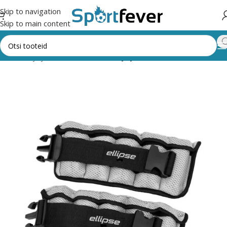
Skip to navigation
Skip to main content
enažöörid ja jõusaal
Raskused
Käe-ja jalaraskused, raskusvest