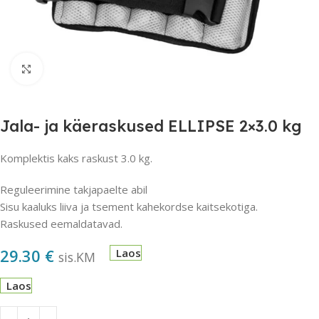
Suurendamiseks klõpsake
Jala- ja käeraskused ELLIPSE 2×3.0 kg
Komplektis kaks raskust 3.0 kg.
Reguleerimine takjapaelte abil
Sisu kaaluks liiva ja tsement kahekordse kaitsekotiga.
Raskused eemaldatavad.
29.30
€
Laos
sis.KM
Laos