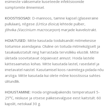
esimeste väiksemate kuseteede infektsioonide
sümptomite ilmnemisel.
KOOSTISOSAD:
D-mannoos, taimne kapsel (glaseeraine
pullulaan), nõgese
(Urtica dioica
) lehtede pulber,
jõhvika
(Vaccinium macrocarpon
) marjade kuivekstrakt.
HOIATUSED:
Mitte kasutada toidulisandit mitmekesise
toitumise asendajana. Oluline on toituda mitmekülgselt ja
tasakaalustatult ning harrastada tervislikku elustiili. Mitte
ületada soovitatavat ööpäevast annust. Hoida lastele
kättesaamatus kohas. Mitte kasutada lastel, rasedatel ja
imetavatel naistel. Kasutamisel koos ravimitega pidada nõu
arstiga. Mitte kasutada kui olete mõne koostisosa suhtes
ülitundlik.
HOIUSTAMINE:
Hoida originaalpakendis temperatuuril 5-
25°C, niiskuse ja otsese päikesevalguse eest kaitstult. 60
kapslit, netokaal 30 g.