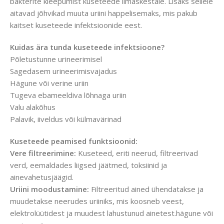
bakterite kleepumist kuseteede limaskestale. Lisaks sellele
aitavad jõhvikad muuta uriini happelisemaks, mis pakub
kaitset kuseteede infektsioonide eest.
Kuidas ära tunda kuseteede infektsioone?
Põletustunne urineerimisel
Sagedasem urineerimisvajadus
Hägune või verine uriin
Tugeva ebameeldiva lõhnaga uriin
Valu alakõhus
Palavik, iiveldus või külmavärinad
Kuseteede peamised funktsioonid:
Vere filtreerimine:
Kuseteed, eriti neerud, filtreerivad
verd, eemaldades liigsed jäätmed, toksiinid ja
ainevahetusjäägid.
Uriini moodustamine:
Filtreeritud ained ühendatakse ja
muudetakse neerudes uriiniks, mis koosneb veest,
elektrolüütidest ja muudest lahustunud ainetest
.hägune või