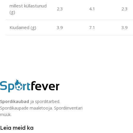
millest küllastunud
2.3
4.1
2.3
(g)
Kiudained (g)
3.9
7.1
3.9
Spordikaubad
ja sporditarbed.
Spordikaupade maaletooja. Spordiinventari
müük.
Leia meid ka