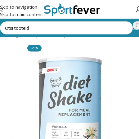
Skip to navigation
Skip to main content
õik kategooriad
Spordi, dieet- ja tervisetoidud
DIEETKOKTEILID
-20%