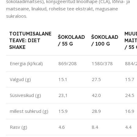
šokolaadimaitses), konjugeeritud linoolhape (CLA), lõhna- ja
maitseaine, linakiud, rohelise tee ekstrakt, magusaine
sukraloos.
TOITUMISALANE
MUU
ŠOKOLAAD
ŠOKOLAAD
TEAVE: DIET
MAI
/ 55 G
/ 100 G
SHAKE
/ 55
Energia (kJ/kcal)
869/208
1580/378
884/
Valgud (g)
15.1
27.5
15.7
Süsivesikud (g)
23,1
42.0
24.5
millest suhkrud (g)
15.9
28.9
16.9
Rasv (g)
4.6
8.4
4.4