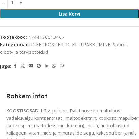
Lisa Korvi
Tootekood:
4744130013467
Kategooriad:
DIEETKOKTEILID
,
KUU PAKKUMINE
,
Spordi,
dieet- ja tervisetoidud
Jaga:
Rohkem infot
KOOSTISOSAD:
Lõss
ipulber , Palatinose isomaltuloos,
vadak
uvalgu kontsentraat , maltodekstriin, kookospiimapulber
(kookospiim, maltodekstriin,
kaseiin
), inuliin, hüdrolüüsitud
kollageen, vitamiinide ja mineraalide segu, kakaopulber (ainult