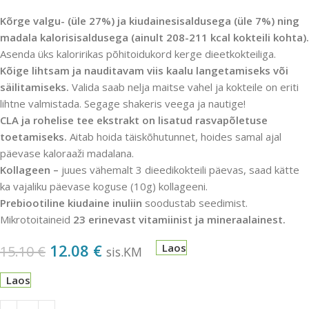
Kõrge valgu- (üle 27%) ja kiudainesisaldusega (üle 7%) ning
madala kalorisisaldusega (ainult 208-211 kcal kokteili kohta).
Asenda üks kaloririkas põhitoidukord kerge dieetkokteiliga.
Kõige lihtsam ja nauditavam viis kaalu langetamiseks või
säilitamiseks.
Valida saab nelja maitse vahel ja kokteile on eriti
lihtne valmistada. Segage shakeris veega ja nautige!
CLA ja rohelise tee ekstrakt on lisatud rasvapõletuse
toetamiseks.
Aitab hoida täiskõhutunnet, hoides samal ajal
päevase kaloraaži madalana.
Kollageen –
juues vähemalt 3 dieedikokteili päevas, saad kätte
ka vajaliku päevase koguse (10g) kollageeni.
Prebiootiline kiudaine inuliin
soodustab seedimist.
Mikrotoitaineid
23 erinevast vitamiinist ja mineraalainest.
12.08
€
Laos
15.10
€
sis.KM
Laos