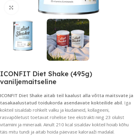
Suurendamiseks klõpsake
ICONFIT Diet Shake (495g)
vaniljemaitseline
ICONFIT Diet Shake aitab teil kaalust alla võtta maitsvate ja
tasakaalustatud toidukorda asendavate kokteilide abil
. Iga
kokteil sisaldab rohkelt valku ja kiudaineid, kollageeni,
rasvapõletust toetavat rohelise tee ekstrakti ning 23 olulist
vitamiini ja mineraali. Ainult 210 kcal sisaldav kokteil hoiab kõhu
täis mitu tundi ja aitab hoida päevase kaloraaži madalal.