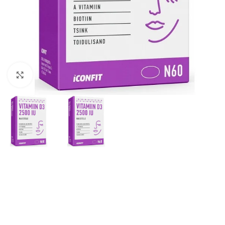
Suurendamiseks klõpsake