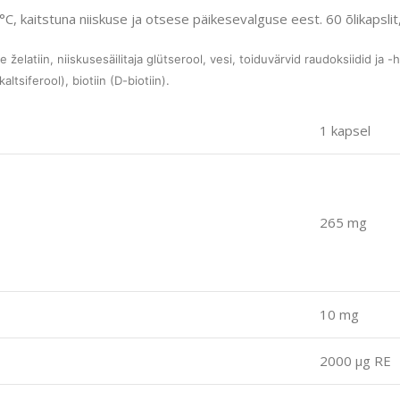
C, kaitstuna niiskuse ja otsese päikesevalguse eest. 60 õlikapslit,
se želatiin, niiskusesäilitaja glütserool, vesi, toiduvärvid raudoksiidid ja -
tsiferool), biotiin (D-biotiin).
1 kapsel
265 mg
10 mg
2000 μg RE