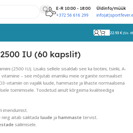
E-R 10:00 - 18:00
Üldinfo/müük
+372 56 616 299
info(at)sportfever.
22.93
€
(sis. 
2500 IU (60 kapslit)
ni (2500 IU). Lisaks sellele sisaldab see ka biotiini, tsinki, A-
id vitamiine – see mõjutab enamiku meie organite normaalset
l. D3-vitamiin on vajalik luude, hammaste ja lihaste normaalsena
ele toimimisele. Toodetud ainult kõrgeima kvaliteediga
i
imendumist.
 ning aitab säilitada
luude
ja
hammaste
tervist.
estade
säilimisele.