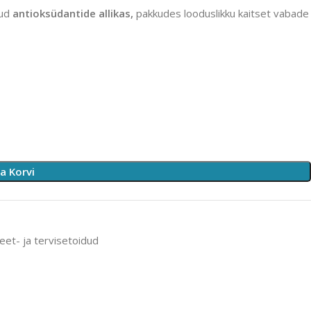
ud
antioksüdantide allikas
,
pakkudes
looduslikku kaitset vabade
sa Korvi
ieet- ja tervisetoidud