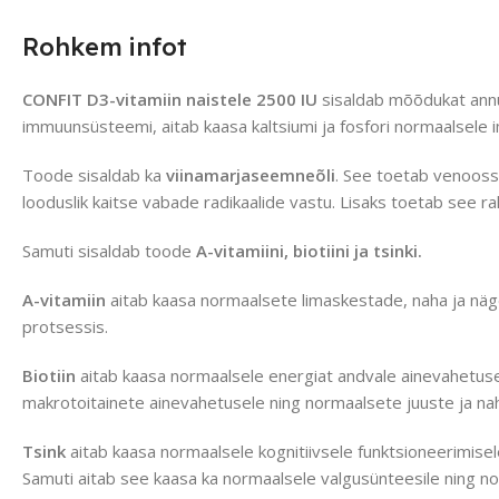
Rohkem infot
CONFIT D3-vitamiin naistele 2500 IU
sisaldab mõõdukat annus
immuunsüsteemi, aitab kaasa kaltsiumi ja fosfori normaalsele 
Toode sisaldab ka
viinamarjaseemneõli
. See toetab venoosset
looduslik kaitse vabade radikaalide vastu. Lisaks toetab see ra
Samuti sisaldab toode
A-vitamiini, biotiini
ja
tsinki.
A-vitamiin
aitab kaasa normaalsete limaskestade, naha ja näge
protsessis.
Biotiin
aitab kaasa normaalsele energiat andvale ainevahetusel
makrotoitainete ainevahetusele ning normaalsete juuste ja nah
Tsink
aitab kaasa normaalsele kognitiivsele funktsioneerimisel
Samuti aitab see kaasa ka normaalsele valgusünteesile ning no