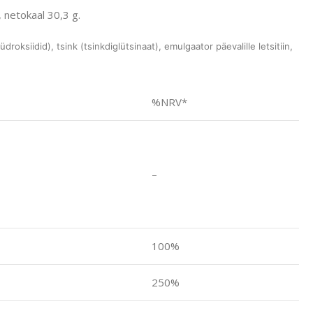
 netokaal 30,3 g.
hüdroksiidid), tsink (tsinkdiglütsinaat), emulgaator päevalille letsitiin,
%NRV*
–
100%
250%