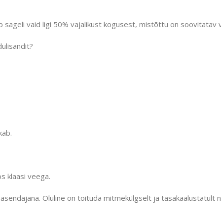
sageli vaid ligi 50% vajalikust kogusest, mistõttu on soovitatav võ
ulisandit?
kab.
s klaasi veega.
sendajana. Oluline on toituda mitmekülgselt ja tasakaalustatult nin