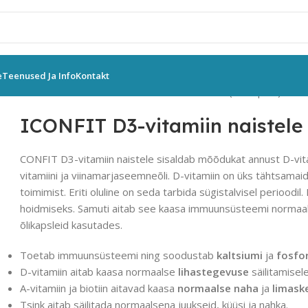
e
Teenused Ja Info
Kontakt
ITOOTED
ICONFIT D3-vitamiin naistele 2500 IU (60 kapslit)
ICONFIT D3-vitamiin naistele 
CONFIT D3-vitamiin naistele sisaldab mõõdukat annust D-vitamii
vitamiini ja viinamarjaseemneõli. D-vitamiin on üks tähtsama
toimimist. Eriti oluline on seda tarbida sügistalvisel perioodi
hoidmiseks. Samuti aitab see kaasa immuunsüsteemi normaals
õlikapsleid kasutades.
Toetab immuunsüsteemi ning soodustab
kaltsiumi
ja
fosfor
D-vitamiin aitab kaasa normaalse
lihastegevuse
säilitamisele
A-vitamiin ja biotiin aitavad kaasa
normaalse naha
ja
limask
Tsink aitab säilitada normaalsena juukseid, küüsi ja nahka.