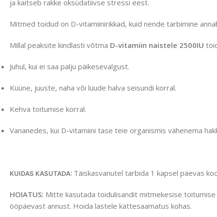
ja kaitseb rakke oksüdatiivse stressi eest.
Mitmed toidud on D-vitamiinirikkad, kuid nende tarbimine annab 
Millal peaksite kindlasti võtma
D-vitamiin naistele 2500IU
toid
Juhul, kui ei saa palju päikesevalgust.
Küüne, juuste, naha või luude halva seisundi korral.
Kehva toitumise korral.
Vananedes, kui D-vitamiini tase teie organismis vähenema hak
Täiskasvanutel tarbida 1 kapsel päevas koo
KUIDAS KASUTADA:
HOIATUS:
Mitte kasutada toidulisandit mitmekesise toitumise a
ööpäevast annust. Hoida lastele kättesaamatus kohas.