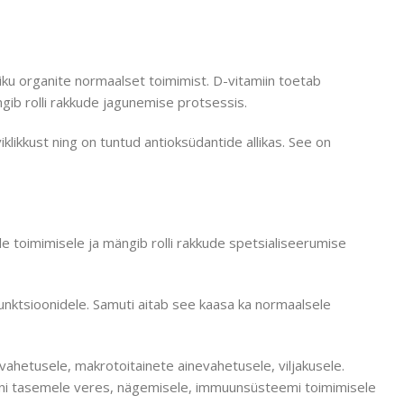
ku organite normaalset toimimist. D-vitamiin toetab
gib rolli rakkude jagunemise protsessis.
iklikkust ning on tuntud antioksüdantide allikas. See on
 toimimisele ja mängib rolli rakkude spetsialiseerumise
unktsioonidele. Samuti aitab see kaasa ka normaalsele
vahetusele, makrotoitainete ainevahetusele, viljakusele.
rooni tasemele veres, nägemisele, immuunsüsteemi toimimisele