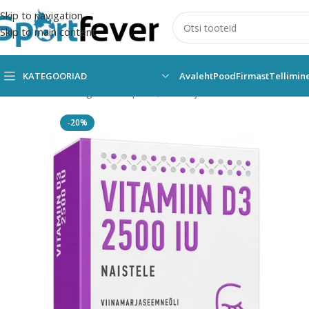
Skip to navigation
Skip to main content
KATEGOORIAD
Avaleht
Pood
Firmast
Tellimin
Esileht
Kõik kategooriad
Spordi, dieet- ja tervisetoidud
KAPSL
-20%