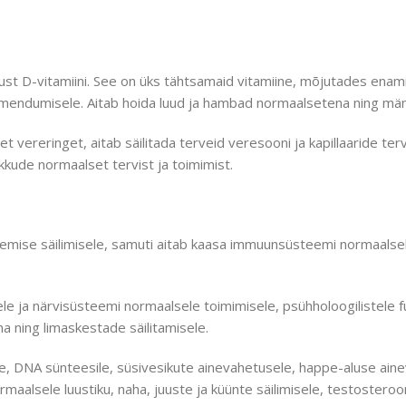
t D-vitamiini. See on üks tähtsamaid vitamiine, mõjutades enami
imendumisele. Aitab hoida luud ja hambad normaalsetena ning män
 vereringet, aitab säilitada terveid veresooni ja kapillaaride terv
kkude normaalset tervist ja toimimist.
mise säilimisele, samuti aitab kaasa immuunsüsteemi normaalsele
e ja närvisüsteemi normaalsele toimimisele, psühholoogilistele f
a ning limaskestade säilitamisele.
e, DNA sünteesile, süsivesikute ainevahetusele, happe-aluse aine
rmaalsele luustiku, naha, juuste ja küünte säilimisele, testoste