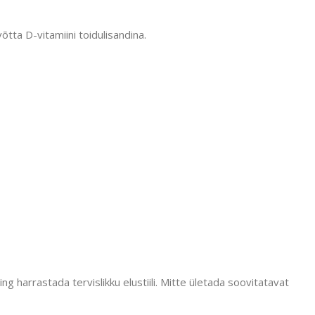
tta D-vitamiini toidulisandina.
g harrastada tervislikku elustiili. Mitte ületada soovitatavat