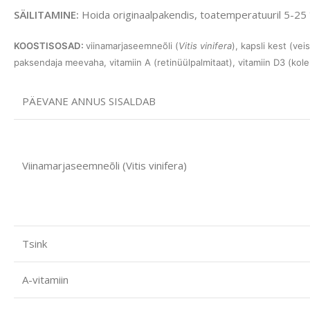
SÄILITAMINE:
Hoida originaalpakendis, toatemperatuuril 5-25 °
KOOSTISOSAD:
viinamarjaseemneõli (
Vitis vinifera
), kapsli kest (vei
paksendaja meevaha, vitamiin A (retinüülpalmitaat), vitamiin D3 (kolekal
PÄEVANE ANNUS SISALDAB
Viinamarjaseemneõli (Vitis vinifera)
Tsink
A-vitamiin