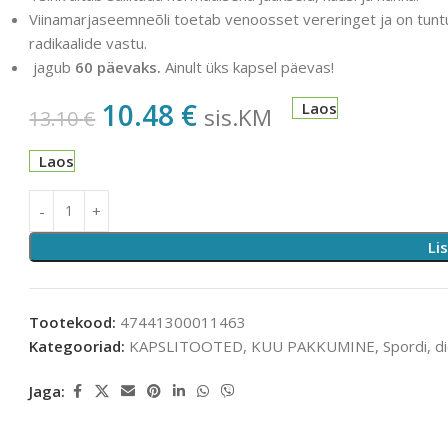
Viinamarjaseemneõli toetab venoosset vereringet ja on tunt
radikaalide vastu.
jagub
60 päevaks.
Ainult üks kapsel päevas!
10.48
€
Laos
sis.KM
13.10
€
Laos
Li
Tootekood:
47441300011463
Kategooriad:
KAPSLITOOTED
,
KUU PAKKUMINE
,
Spordi, d
Jaga: