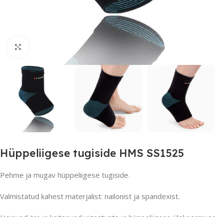
Suurendamiseks klõpsake
Hüppeliigese tugiside HMS SS1525
Pehme ja mugav hüppeliigese tugiside.
Valmistatud kahest materjalist: nailonist ja spandexist.