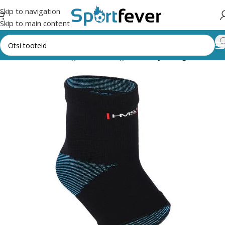
Skip to navigation
Skip to main content
ad
Muud vahendid
Tugisidemed
Tugisidemed
Jala tugisidemed