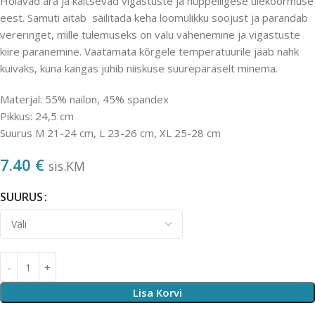
Hoiavad ära ja kaitsevad vigastuste ja hüppeliigese ülekoormuse
eest. Samuti aitab säilitada keha loomulikku soojust ja parandab
vereringet, mille tulemuseks on valu vähenemine ja vigastuste
kiire paranemine. Vaatamata kõrgele temperatuurile jääb nahk
kuivaks, kuna kangas juhib niiskuse suurepäraselt minema.
Materjal: 55% nailon, 45% spandex
Pikkus: 24,5 cm
Suurus M 21-24 cm, L 23-26 cm, XL 25-28 cm
7.40
€
sis.KM
SUURUS
Lisa Korvi