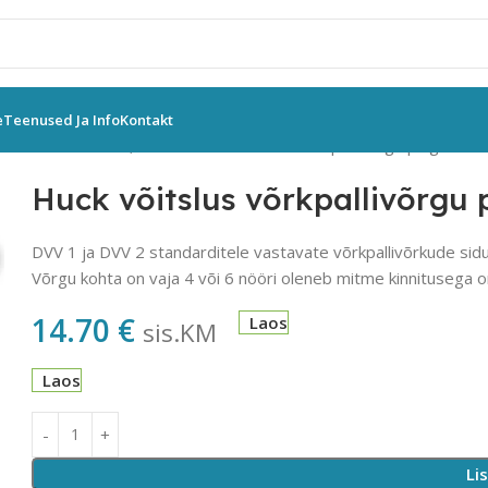
e
Teenused Ja Info
Kontakt
antennid
Antennid, taskud
Huck võitslus võrkpallivõrgu pinguti ko
Huck võitslus võrkpallivõrgu 
DVV 1 ja DVV 2 standarditele vastavate võrkpallivõrkude sidu
Võrgu kohta on vaja 4 või 6 nööri oleneb mitme kinnitusega o
14.70
€
Laos
sis.KM
Laos
Li