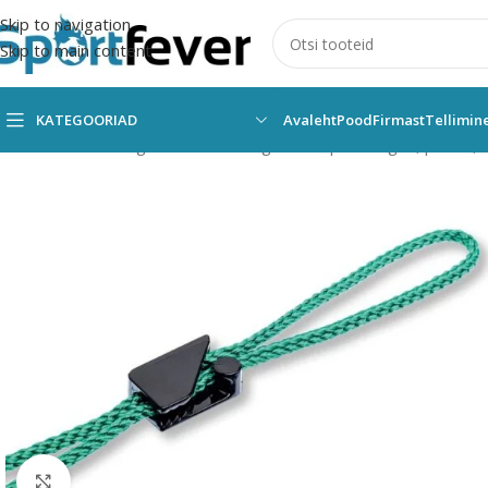
Skip to navigation
Skip to main content
KATEGOORIAD
Avaleht
Pood
Firmast
Tellimin
Esileht
Kõik kategooriad
Pallimängud
Võrkpall
Võrgud, postid, 
Suurendamiseks klõpsake