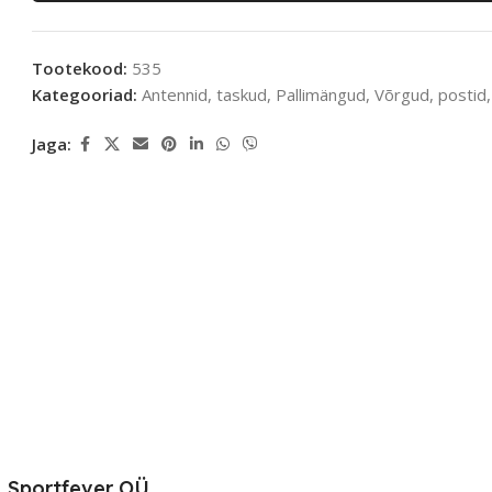
Tootekood:
535
Kategooriad:
Antennid, taskud
,
Pallimängud
,
Võrgud, postid,
Jaga:
Sportfever OÜ