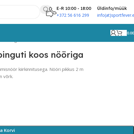
E-R 10:00 - 18:00
Üldinfo/müük
+372 56 616 299
info(at)sportfever.
0.0
os nööriga
pinguti koos nööriga
misnöör kiirkinnitusega. Nööri pikkus 2 m
n võrk.
sa Korvi