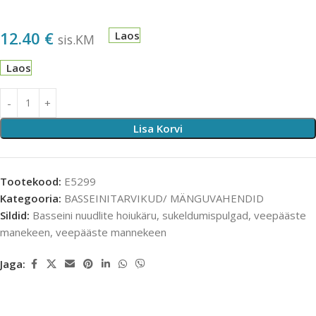
12.40
€
Laos
sis.KM
Laos
Lisa Korvi
Tootekood:
E5299
Kategooria:
BASSEINITARVIKUD/ MÄNGUVAHENDID
Sildid:
Basseini nuudlite hoiukäru
,
sukeldumispulgad
,
veepääste
manekeen
,
veepääste mannekeen
Jaga: