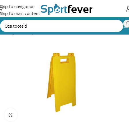
Skip to navigation
Skip to main content
k kategooriad
Ujumine
BASSEINITARVIKUD/ MÄNGUVAHENDID
Suurendamiseks klõpsake