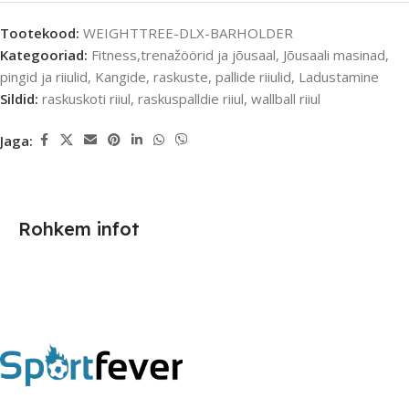
Tootekood:
WEIGHTTREE-DLX-BARHOLDER
Kategooriad:
Fitness,trenažöörid ja jõusaal
,
Jõusaali masinad,
pingid ja riiulid
,
Kangide, raskuste, pallide riiulid
,
Ladustamine
Sildid:
raskuskoti riiul
,
raskuspalldie riiul
,
wallball riiul
Jaga:
Rohkem infot