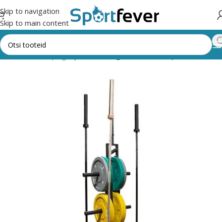
Skip to navigation
Skip to main content
usaali masinad, pingid ja riiulid
Kangide, raskuste, pallide riiulid